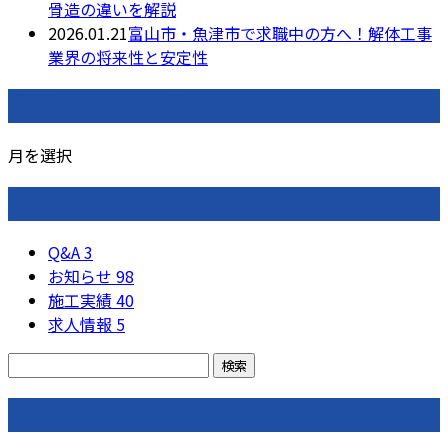
骨造の違いを解説
2026.01.21
富山市・魚津市で求職中の方へ！解体工事
業界の将来性と安定性
月別アーカイブ
月を選択
カテゴリー
Q&A
3
お知らせ
98
施工実績
40
求人情報
5
コラム