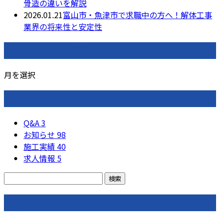
骨造の違いを解説
2026.01.21
富山市・魚津市で求職中の方へ！解体工事
業界の将来性と安定性
月別アーカイブ
月を選択
カテゴリー
Q&A
3
お知らせ
98
施工実績
40
求人情報
5
コラム