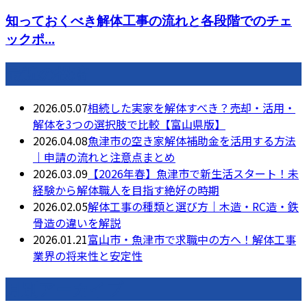
知っておくべき解体工事の流れと各段階でのチェ
ックポ...
最近の投稿
2026.05.07
相続した実家を解体すべき？売却・活用・
解体を3つの選択肢で比較【富山県版】
2026.04.08
魚津市の空き家解体補助金を活用する方法
｜申請の流れと注意点まとめ
2026.03.09
【2026年春】魚津市で新生活スタート！未
経験から解体職人を目指す絶好の時期
2026.02.05
解体工事の種類と選び方｜木造・RC造・鉄
骨造の違いを解説
2026.01.21
富山市・魚津市で求職中の方へ！解体工事
業界の将来性と安定性
月別アーカイブ