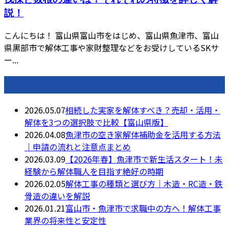
説！
こんにちは！ 富山県富山市をはじめ、富山県魚津市、富山
県黒部市で解体工事や家財整理などをお受けしているSKサ
ー...
最近の投稿
2026.05.07
相続した実家を解体すべき？売却・活用・
解体を3つの選択肢で比較【富山県版】
2026.04.08
魚津市の空き家解体補助金を活用する方法
｜申請の流れと注意点まとめ
2026.03.09
【2026年春】魚津市で新生活スタート！未
経験から解体職人を目指す絶好の時期
2026.02.05
解体工事の種類と選び方｜木造・RC造・鉄
骨造の違いを解説
2026.01.21
富山市・魚津市で求職中の方へ！解体工事
業界の将来性と安定性